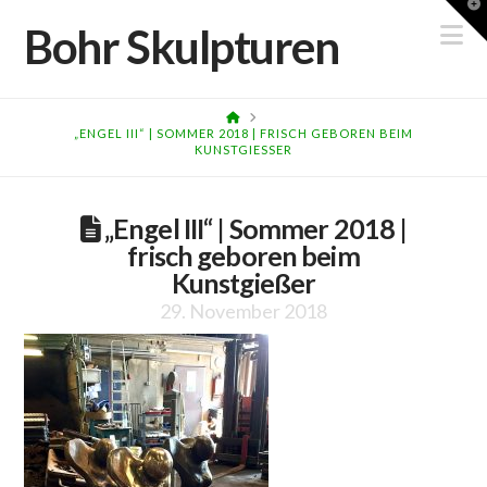
T
t
N
Bohr Skulpturen
W
HOME
„ENGEL III“ | SOMMER 2018 | FRISCH GEBOREN BEIM
KUNSTGIESSER
„Engel III“ | Sommer 2018 |
frisch geboren beim
Kunstgießer
29. November 2018