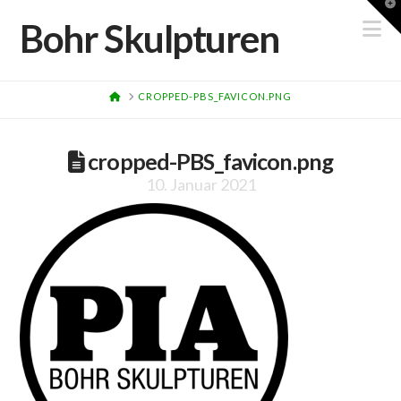
T
t
N
Bohr Skulpturen
W
HOME
CROPPED-PBS_FAVICON.PNG
cropped-PBS_favicon.png
10. Januar 2021