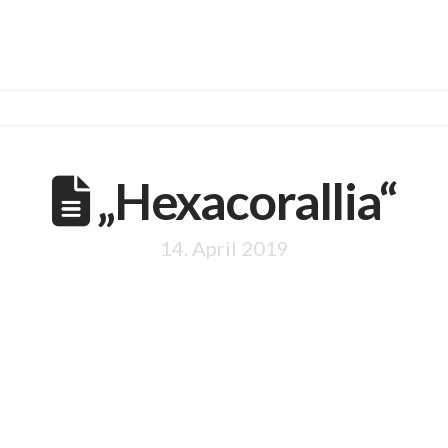
„Hexacorallia“
14. April 2019