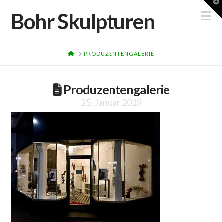
T
t
N
Bohr Skulpturen
W
HOME
PRODUZENTENGALERIE
Produzentengalerie
25. Januar 2019